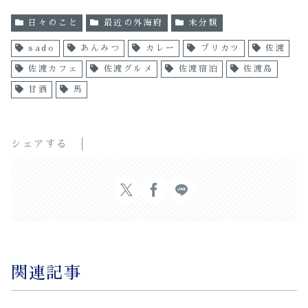
日々のこと
最近の外海府
未分類
sado
あんみつ
カレー
ブリカツ
佐渡
佐渡カフェ
佐渡グルメ
佐渡宿泊
佐渡島
甘酒
馬
シェアする
関連記事