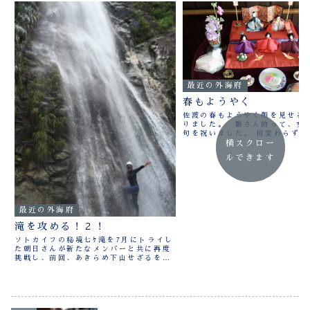
最近の外海府
春もようやく
佐渡の春もようやく顔を見せる
りました。 雛さん飾って、女
句を祝いました。 相変わらずの
なんだけど？ 今年は海辺の雛食
横スクロー
ーが有ったりして、楽しいひな
ルできます
ごすことが出来たのでした
最近の外海府
滝を攻める！２！
ソトカイフの秘境七ｹ滝を7月にトライし
た朝日さんが新たなメンバーと共に再度
挑戦し、前回、あきらめ下山せざるをえ
なかった滝に挑んだ時の写真を送ってこ
られました。 メンバーのリーダー作成の
七ｹ滝の絵図と共にアップしました。