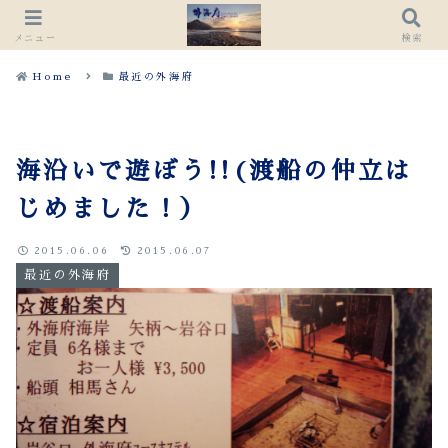
メニュー
検索
Home
最近の外海府
海沿いで遊ぼう!!(渡船の仲立は
じめました！）
2015.06.06
2015.06.07
最近の外海府