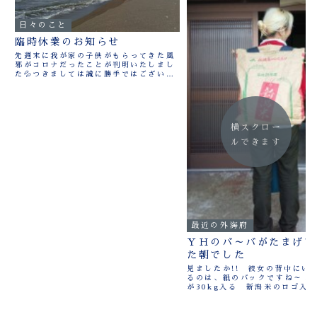
日々のこと
臨時休業のお知らせ
先週末に我が家の子供がもらってきた風
邪がコロナだったことが判明いたしまし
た💦つきましては誠に勝手ではございま
すが、宿とカフェ共に7月14日(日)まで
臨時休業とさせていただきます。ご予約
されていたお客様には多大なるご迷惑を
おかけしましたことを...
横スクロー
ルできます
最近の外海府
ＹＨのバ～バがたまげて
た朝でした
見ましたか!! 彼女の背中にい
るのは、紙のバックですね～！ 
が30kg入る 新潟米のロゴ入
～ ステキにバッグに変身させて
ます 見てのとうりのドラゴンフ
ＹＨのバーバの初体験でした 独