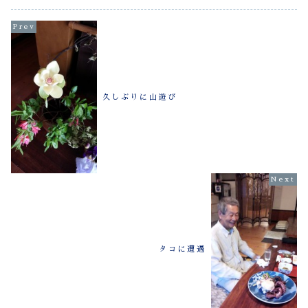
ず み～んな...
久しぶりに山遊び
タコに遭遇